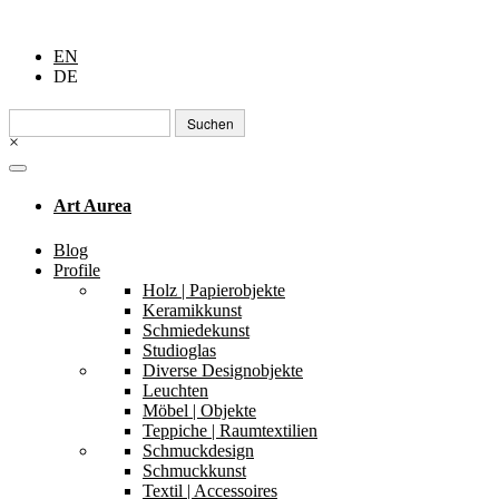
EN
DE
Suchen
nach:
×
Art Aurea
Blog
Profile
Holz | Papierobjekte
Keramikkunst
Schmiedekunst
Studioglas
Diverse Designobjekte
Leuchten
Möbel | Objekte
Teppiche | Raumtextilien
Schmuckdesign
Schmuckkunst
Textil | Accessoires