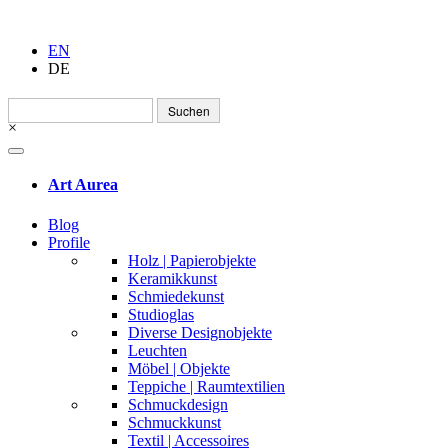
EN
DE
Suchen
nach:
×
Art Aurea
Blog
Profile
Holz | Papierobjekte
Keramikkunst
Schmiedekunst
Studioglas
Diverse Designobjekte
Leuchten
Möbel | Objekte
Teppiche | Raumtextilien
Schmuckdesign
Schmuckkunst
Textil | Accessoires