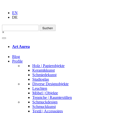
EN
DE
Suchen
nach:
×
Art Aurea
Blog
Profile
Holz | Papierobjekte
Keramikkunst
Schmiedekunst
Studioglas
Diverse Designobjekte
Leuchten
Möbel | Objekte
Teppiche | Raumtextilien
Schmuckdesign
Schmuckkunst
Textil | Accessoires