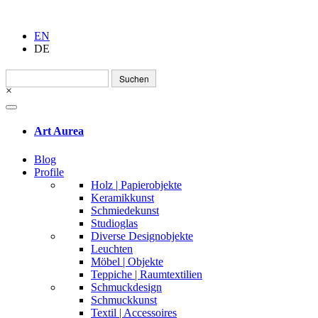
EN
DE
Suchen
nach:
×
Art Aurea
Blog
Profile
Holz | Papierobjekte
Keramikkunst
Schmiedekunst
Studioglas
Diverse Designobjekte
Leuchten
Möbel | Objekte
Teppiche | Raumtextilien
Schmuckdesign
Schmuckkunst
Textil | Accessoires