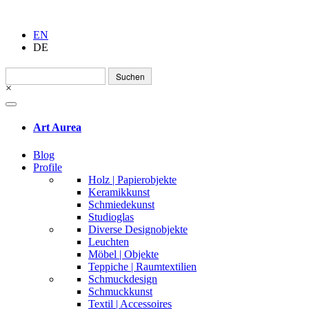
EN
DE
Suchen
nach:
×
Art Aurea
Blog
Profile
Holz | Papierobjekte
Keramikkunst
Schmiedekunst
Studioglas
Diverse Designobjekte
Leuchten
Möbel | Objekte
Teppiche | Raumtextilien
Schmuckdesign
Schmuckkunst
Textil | Accessoires