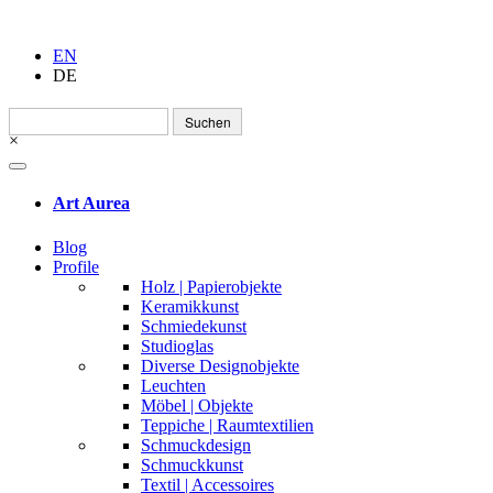
EN
DE
Suchen
nach:
×
Art Aurea
Blog
Profile
Holz | Papierobjekte
Keramikkunst
Schmiedekunst
Studioglas
Diverse Designobjekte
Leuchten
Möbel | Objekte
Teppiche | Raumtextilien
Schmuckdesign
Schmuckkunst
Textil | Accessoires