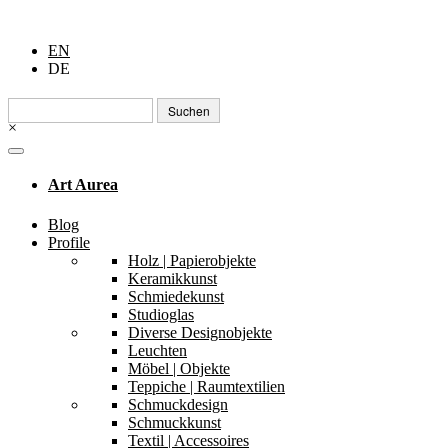
EN
DE
Suchen
nach:
×
Art Aurea
Blog
Profile
Holz | Papierobjekte
Keramikkunst
Schmiedekunst
Studioglas
Diverse Designobjekte
Leuchten
Möbel | Objekte
Teppiche | Raumtextilien
Schmuckdesign
Schmuckkunst
Textil | Accessoires