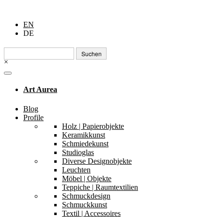
EN
DE
Suchen
nach:
×
Art Aurea
Blog
Profile
Holz | Papierobjekte
Keramikkunst
Schmiedekunst
Studioglas
Diverse Designobjekte
Leuchten
Möbel | Objekte
Teppiche | Raumtextilien
Schmuckdesign
Schmuckkunst
Textil | Accessoires