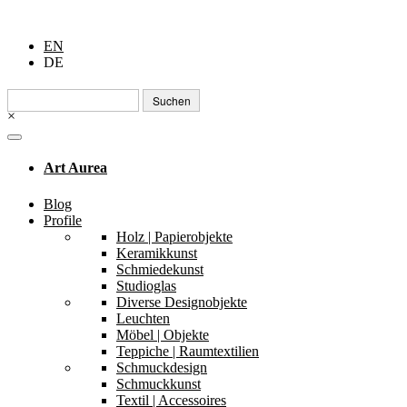
EN
DE
Suchen
nach:
×
Art Aurea
Blog
Profile
Holz | Papierobjekte
Keramikkunst
Schmiedekunst
Studioglas
Diverse Designobjekte
Leuchten
Möbel | Objekte
Teppiche | Raumtextilien
Schmuckdesign
Schmuckkunst
Textil | Accessoires