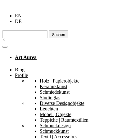
EN
DE
Suchen
nach:
×
Art Aurea
Blog
Profile
Holz | Papierobjekte
Keramikkunst
Schmiedekunst
Studioglas
Diverse Designobjekte
Leuchten
Möbel | Objekte
Teppiche | Raumtextilien
Schmuckdesign
Schmuckkunst
Textil | Accessoires