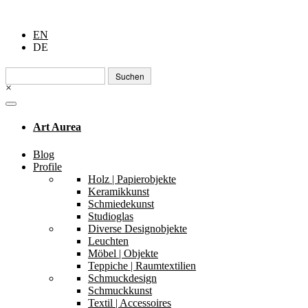
EN
DE
Suchen
nach:
×
Art Aurea
Blog
Profile
Holz | Papierobjekte
Keramikkunst
Schmiedekunst
Studioglas
Diverse Designobjekte
Leuchten
Möbel | Objekte
Teppiche | Raumtextilien
Schmuckdesign
Schmuckkunst
Textil | Accessoires