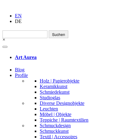
EN
DE
Suchen
nach:
×
Art Aurea
Blog
Profile
Holz | Papierobjekte
Keramikkunst
Schmiedekunst
Studioglas
Diverse Designobjekte
Leuchten
Möbel | Objekte
Teppiche | Raumtextilien
Schmuckdesign
Schmuckkunst
Textil | Accessoires