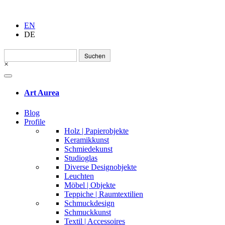
EN
DE
Suchen
nach:
×
Art Aurea
Blog
Profile
Holz | Papierobjekte
Keramikkunst
Schmiedekunst
Studioglas
Diverse Designobjekte
Leuchten
Möbel | Objekte
Teppiche | Raumtextilien
Schmuckdesign
Schmuckkunst
Textil | Accessoires