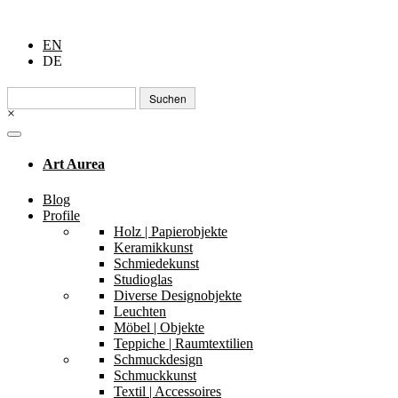
EN
DE
Suchen
nach:
×
Art Aurea
Blog
Profile
Holz | Papierobjekte
Keramikkunst
Schmiedekunst
Studioglas
Diverse Designobjekte
Leuchten
Möbel | Objekte
Teppiche | Raumtextilien
Schmuckdesign
Schmuckkunst
Textil | Accessoires