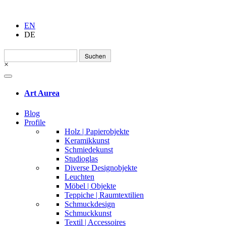
EN
DE
Suchen
nach:
×
Art Aurea
Blog
Profile
Holz | Papierobjekte
Keramikkunst
Schmiedekunst
Studioglas
Diverse Designobjekte
Leuchten
Möbel | Objekte
Teppiche | Raumtextilien
Schmuckdesign
Schmuckkunst
Textil | Accessoires