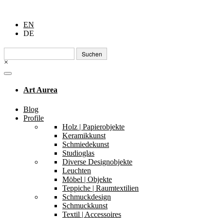
EN
DE
Suchen
nach:
×
Art Aurea
Blog
Profile
Holz | Papierobjekte
Keramikkunst
Schmiedekunst
Studioglas
Diverse Designobjekte
Leuchten
Möbel | Objekte
Teppiche | Raumtextilien
Schmuckdesign
Schmuckkunst
Textil | Accessoires