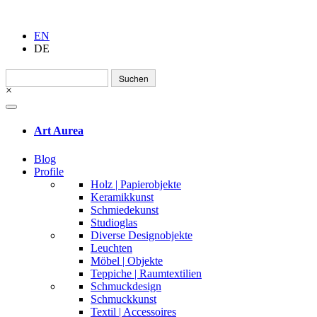
EN
DE
Suchen
nach:
×
Art Aurea
Blog
Profile
Holz | Papierobjekte
Keramikkunst
Schmiedekunst
Studioglas
Diverse Designobjekte
Leuchten
Möbel | Objekte
Teppiche | Raumtextilien
Schmuckdesign
Schmuckkunst
Textil | Accessoires