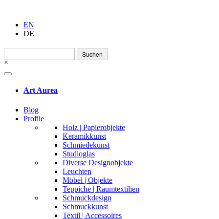
EN
DE
Suchen
nach:
×
Art Aurea
Blog
Profile
Holz | Papierobjekte
Keramikkunst
Schmiedekunst
Studioglas
Diverse Designobjekte
Leuchten
Möbel | Objekte
Teppiche | Raumtextilien
Schmuckdesign
Schmuckkunst
Textil | Accessoires