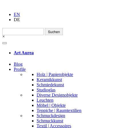
EN
DE
Suchen
nach:
×
Art Aurea
Blog
Profile
Holz | Papierobjekte
Keramikkunst
Schmiedekunst
Studioglas
Diverse Designobjekte
Leuchten
Möbel | Objekte
Teppiche | Raumtextilien
Schmuckdesign
Schmuckkunst
Textil | Accessoires