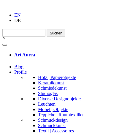
EN
DE
Suchen
nach:
×
Art Aurea
Blog
Profile
Holz | Papierobjekte
Keramikkunst
Schmiedekunst
Studioglas
Diverse Designobjekte
Leuchten
Möbel | Objekte
Teppiche | Raumtextilien
Schmuckdesign
Schmuckkunst
Textil | Accessoires