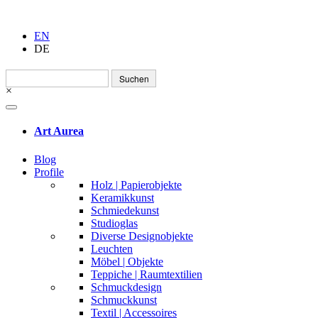
EN
DE
Suchen
nach:
×
Art Aurea
Blog
Profile
Holz | Papierobjekte
Keramikkunst
Schmiedekunst
Studioglas
Diverse Designobjekte
Leuchten
Möbel | Objekte
Teppiche | Raumtextilien
Schmuckdesign
Schmuckkunst
Textil | Accessoires