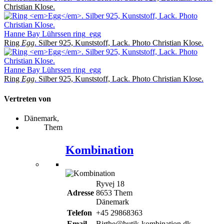
Christian Klose.
Hanne Bay Lührssen ring_egg
Ring
Egg
. Silber 925, Kunststoff, Lack. Photo Christian Klose.
Hanne Bay Lührssen ring_egg
Ring
Egg
. Silber 925, Kunststoff, Lack. Photo Christian Klose.
Vertreten von
Dänemark,
Them
Kombination
Ryvej 18
Adresse
8653 Them
Dänemark
Telefon
+45 29868363
Email
Birthe@butik-kombination.dk