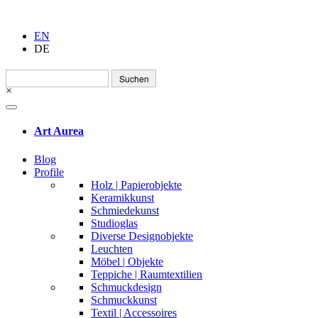
EN
DE
Suchen
nach:
×
Art Aurea
Blog
Profile
Holz | Papierobjekte
Keramikkunst
Schmiedekunst
Studioglas
Diverse Designobjekte
Leuchten
Möbel | Objekte
Teppiche | Raumtextilien
Schmuckdesign
Schmuckkunst
Textil | Accessoires