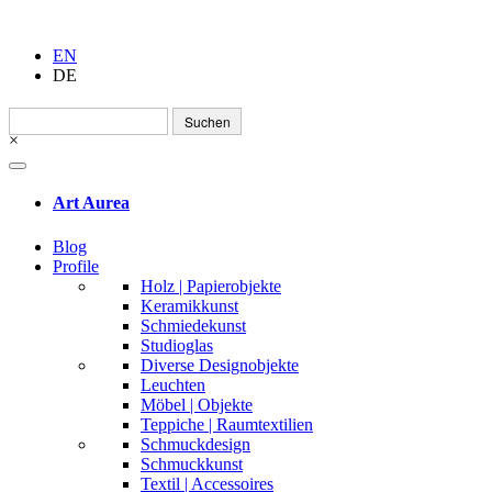
EN
DE
Suchen
nach:
×
Art Aurea
Blog
Profile
Holz | Papierobjekte
Keramikkunst
Schmiedekunst
Studioglas
Diverse Designobjekte
Leuchten
Möbel | Objekte
Teppiche | Raumtextilien
Schmuckdesign
Schmuckkunst
Textil | Accessoires