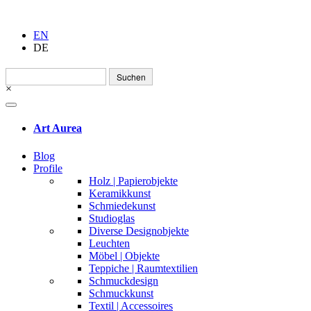
EN
DE
Suchen
nach:
×
Art Aurea
Blog
Profile
Holz | Papierobjekte
Keramikkunst
Schmiedekunst
Studioglas
Diverse Designobjekte
Leuchten
Möbel | Objekte
Teppiche | Raumtextilien
Schmuckdesign
Schmuckkunst
Textil | Accessoires