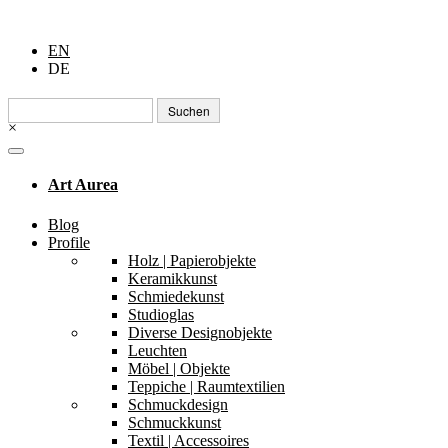
EN
DE
Suchen
nach:
×
Art Aurea
Blog
Profile
Holz | Papierobjekte
Keramikkunst
Schmiedekunst
Studioglas
Diverse Designobjekte
Leuchten
Möbel | Objekte
Teppiche | Raumtextilien
Schmuckdesign
Schmuckkunst
Textil | Accessoires