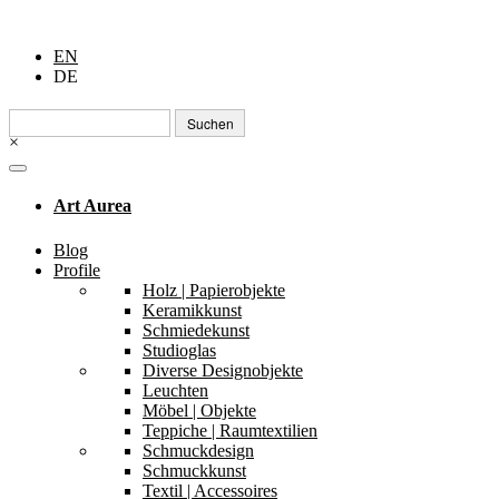
EN
DE
Suchen
nach:
×
Art Aurea
Blog
Profile
Holz | Papierobjekte
Keramikkunst
Schmiedekunst
Studioglas
Diverse Designobjekte
Leuchten
Möbel | Objekte
Teppiche | Raumtextilien
Schmuckdesign
Schmuckkunst
Textil | Accessoires