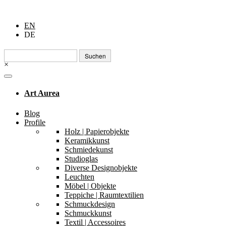
EN
DE
Suchen
nach:
×
Art Aurea
Blog
Profile
Holz | Papierobjekte
Keramikkunst
Schmiedekunst
Studioglas
Diverse Designobjekte
Leuchten
Möbel | Objekte
Teppiche | Raumtextilien
Schmuckdesign
Schmuckkunst
Textil | Accessoires