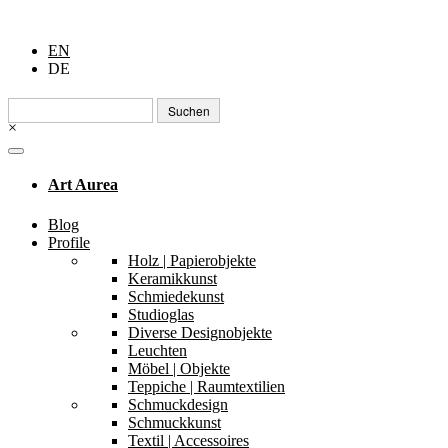
EN
DE
Suchen
nach:
×
Art Aurea
Blog
Profile
Holz | Papierobjekte
Keramikkunst
Schmiedekunst
Studioglas
Diverse Designobjekte
Leuchten
Möbel | Objekte
Teppiche | Raumtextilien
Schmuckdesign
Schmuckkunst
Textil | Accessoires