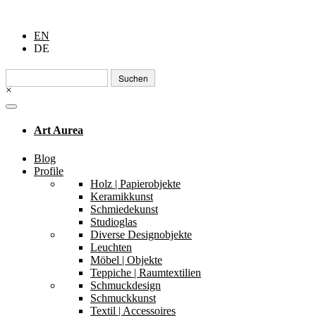
EN
DE
Suchen
nach:
×
Art Aurea
Blog
Profile
Holz | Papierobjekte
Keramikkunst
Schmiedekunst
Studioglas
Diverse Designobjekte
Leuchten
Möbel | Objekte
Teppiche | Raumtextilien
Schmuckdesign
Schmuckkunst
Textil | Accessoires