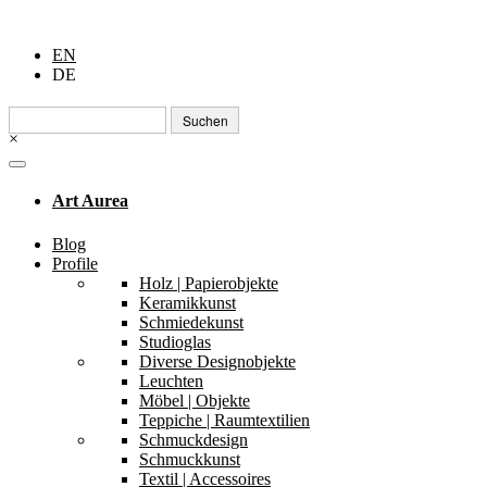
EN
DE
Suchen
nach:
×
Art Aurea
Blog
Profile
Holz | Papierobjekte
Keramikkunst
Schmiedekunst
Studioglas
Diverse Designobjekte
Leuchten
Möbel | Objekte
Teppiche | Raumtextilien
Schmuckdesign
Schmuckkunst
Textil | Accessoires