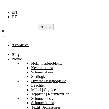
EN
DE
Suchen
nach:
×
Art Aurea
Blog
Profile
Holz | Papierobjekte
Keramikkunst
Schmiedekunst
Studioglas
Diverse Designobjekte
Leuchten
Möbel | Objekte
Teppiche | Raumtextilien
Schmuckdesign
Schmuckkunst
Textil | Accessoires