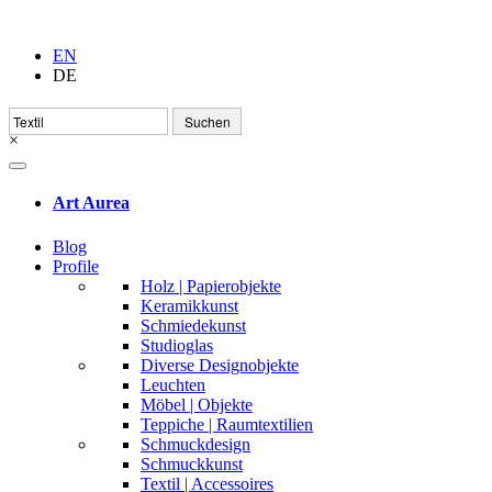
EN
DE
Suchen
nach:
×
Art Aurea
Blog
Profile
Holz | Papierobjekte
Keramikkunst
Schmiedekunst
Studioglas
Diverse Designobjekte
Leuchten
Möbel | Objekte
Teppiche | Raumtextilien
Schmuckdesign
Schmuckkunst
Textil | Accessoires