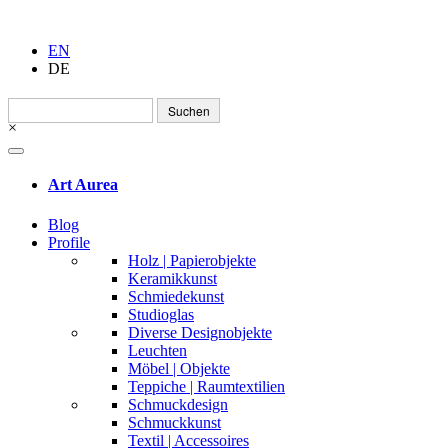
EN
DE
Suchen
nach:
×
Art Aurea
Blog
Profile
Holz | Papierobjekte
Keramikkunst
Schmiedekunst
Studioglas
Diverse Designobjekte
Leuchten
Möbel | Objekte
Teppiche | Raumtextilien
Schmuckdesign
Schmuckkunst
Textil | Accessoires