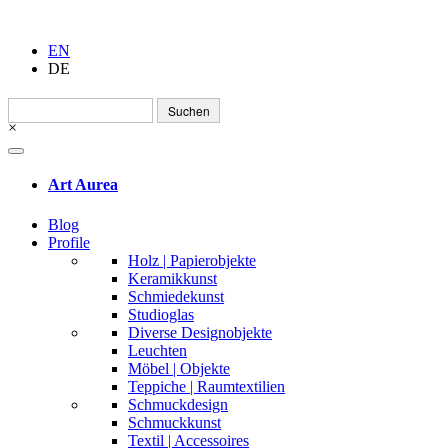
EN
DE
Suchen
nach:
×
Art Aurea
Blog
Profile
Holz | Papierobjekte
Keramikkunst
Schmiedekunst
Studioglas
Diverse Designobjekte
Leuchten
Möbel | Objekte
Teppiche | Raumtextilien
Schmuckdesign
Schmuckkunst
Textil | Accessoires